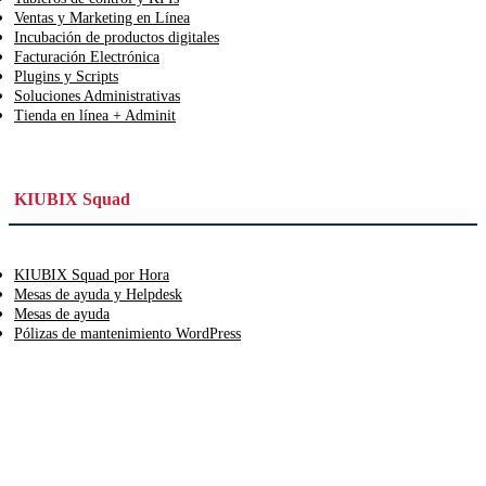
Ventas y Marketing en Línea
Incubación de productos digitales
Facturación Electrónica
Plugins y Scripts
Soluciones Administrativas
Tienda en línea + Adminit
KIUBIX Squad
KIUBIX Squad por Hora
Mesas de ayuda y Helpdesk
Mesas de ayuda
Pólizas de mantenimiento WordPress
KIUBIX Media