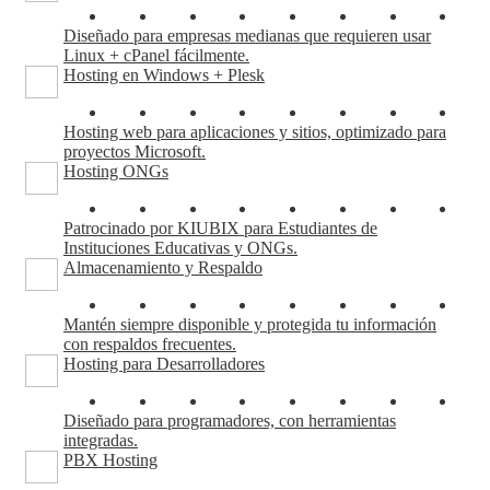
Diseñado para empresas medianas que requieren usar
Linux + cPanel fácilmente.
Hosting en Windows + Plesk
Hosting web para aplicaciones y sitios, optimizado para
proyectos Microsoft.
Hosting ONGs
Patrocinado por KIUBIX para Estudiantes de
Instituciones Educativas y ONGs.
Almacenamiento y Respaldo
Mantén siempre disponible y protegida tu información
con respaldos frecuentes.
Hosting para Desarrolladores
Diseñado para programadores, con herramientas
integradas.
PBX Hosting