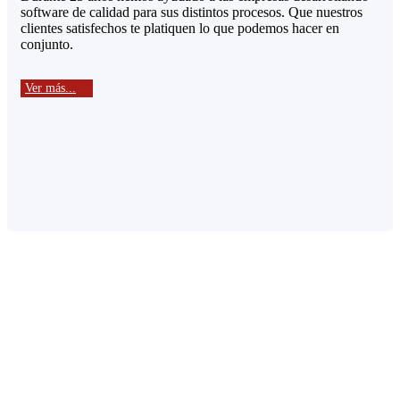
software de calidad para sus distintos procesos. Que nuestros
clientes satisfechos te platiquen lo que podemos hacer en
conjunto.
Ver más...
Soluciones
El conjunto de herramientas y productos
tecnológicos que en KIUBIX tenemos a
disposición de cualquier tipo de empresa. Han sido
desarrollados para solucionar procesos comunes,
generales y específicos dentro de una
organización.