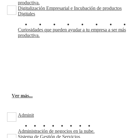
productiva.
Digitalización Empresarial e Incubación de productos
Digitales
Curiosidades que pueden ayudar a tu empresa a ser más
productiva.
Productos
Nuestros productos ofrecen calidad asequible para
empresas de cualquier tamaño. Son soluciones
ideales para ser implementadas por empresas o sus
departamentos de sistemas.
Ver más...
Adminit
Administración de negocios en la nube.
Sistema de Gestión de Servicios