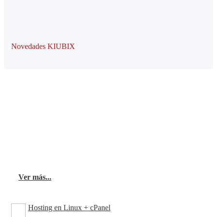
Novedades KIUBIX
Cloud Hosting
El hosting en la nube es esencial para la visibilidad
de un sitio web y para habilitar servicios de
comunicación y procesamiento de datos.
Ofrecemos los mejores planes de hosting y
dominio para garantizar la disponibilidad constante
de tu servicio en intranet.
Ver más...
Hosting en Linux + cPanel