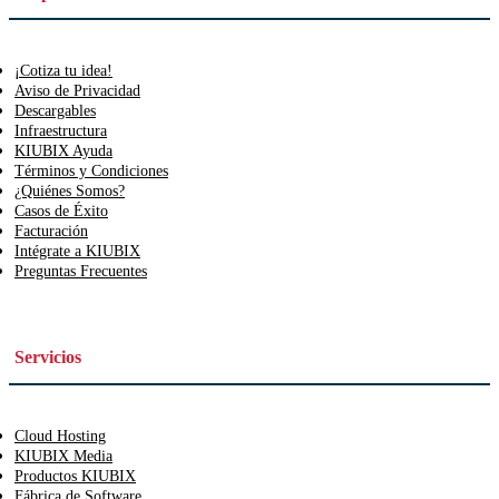
¡Cotiza tu idea!
Aviso de Privacidad
Descargables
Infraestructura
KIUBIX Ayuda
Términos y Condiciones
¿Quiénes Somos?
Casos de Éxito
Facturación
Intégrate a KIUBIX
Preguntas Frecuentes
Servicios
Cloud Hosting
KIUBIX Media
Productos KIUBIX
Fábrica de Software