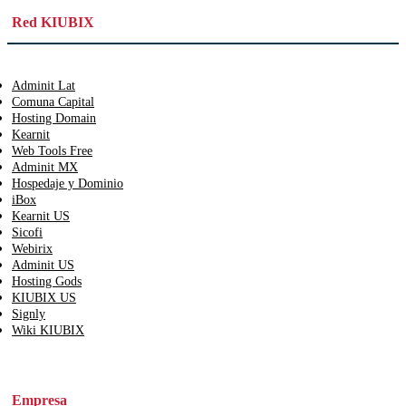
Red KIUBIX
Adminit Lat
Comuna Capital
Hosting Domain
Kearnit
Web Tools Free
Adminit MX
Hospedaje y Dominio
iBox
Kearnit US
Sicofi
Webirix
Adminit US
Hosting Gods
KIUBIX US
Signly
Wiki KIUBIX
Empresa