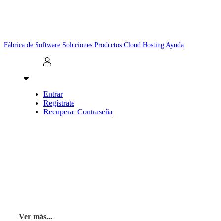
Fábrica de Software
Soluciones
Productos
Cloud Hosting
Ayuda
Entrar
Regístrate
Recuperar Contraseña
Fábrica de Software
Desarrollamos software a medida con un equipo
experto, ayudando a empresas a crecer e innovar.
Nuestras soluciones ofrecen eficacia y
rentabilidad.
Ver más...