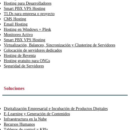
Hosting para Desarrolladores
Smart PBX VPS Hosting
TLDs para empresa o proyecto
CMS Hosting
Email Hosting
Hosting en Windows + Plesk
Monitoreo Activo
Smart PBX VPS Hosting
Virtualización, Balanceo, Sincronización y Clustering de Servidores
Colocación de servidores dedicados
Hosting de Reventa
Hosting gratuito para ONGs
Seguridad de Servidores
Soluciones
Digitalización Empresarial e Incubación de Productos Digitales
E-Learning y Generación de Contenidos
Infraestructura en la Nube
Recursos Humanos
Tableros de control y KPIs