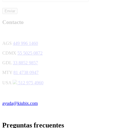
Enviar
Contacto
AGS
449 996 1460
CDMX
55 5025 0872
GDL
33 8852 9857
MTY
81 4738 0947
USA
512 975 4960
ayuda@kiubix.com
Preguntas frecuentes