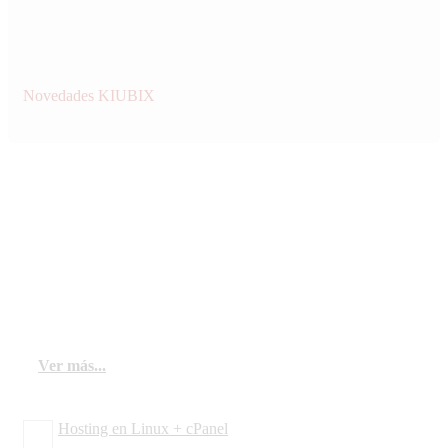
Novedades KIUBIX
Cloud Hosting
El hosting en la nube es esencial para la visibilidad
de un sitio web y para habilitar servicios de
comunicación y procesamiento de datos.
Ofrecemos los mejores planes de hosting y
dominio para garantizar la disponibilidad constante
de tu servicio en intranet.
Ver más...
Hosting en Linux + cPanel