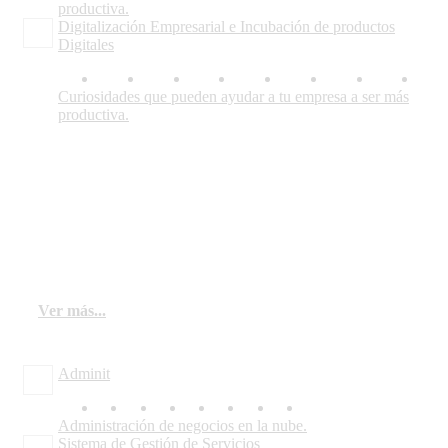
productiva.
Digitalización Empresarial e Incubación de productos
Digitales
Curiosidades que pueden ayudar a tu empresa a ser más
productiva.
Productos
Nuestros productos ofrecen calidad asequible para
empresas de cualquier tamaño. Son soluciones
ideales para ser implementadas por empresas o sus
departamentos de sistemas.
Ver más...
Adminit
Administración de negocios en la nube.
Sistema de Gestión de Servicios