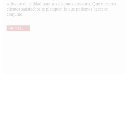
software de calidad para sus distintos procesos. Que nuestros
clientes satisfechos te platiquen lo que podemos hacer en
conjunto.
Ver más...
Soluciones
El conjunto de herramientas y productos
tecnológicos que en KIUBIX tenemos a
disposición de cualquier tipo de empresa. Han sido
desarrollados para solucionar procesos comunes,
generales y específicos dentro de una
organización.