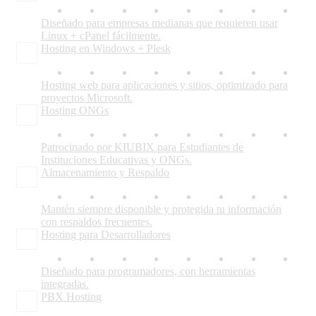
Diseñado para empresas medianas que requieren usar
Linux + cPanel fácilmente.
Hosting en Windows + Plesk
Hosting web para aplicaciones y sitios, optimizado para
proyectos Microsoft.
Hosting ONGs
Patrocinado por KIUBIX para Estudiantes de
Instituciones Educativas y ONGs.
Almacenamiento y Respaldo
Mantén siempre disponible y protegida tu información
con respaldos frecuentes.
Hosting para Desarrolladores
Diseñado para programadores, con herramientas
integradas.
PBX Hosting