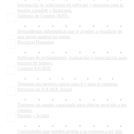
Integración de soluciones en software y procesos para la
gestión contable y financiera.
Tableros de Control | KPI's
Herramientas informáticas que te ayuden a visualizar de
una mejor manera tus metas.
Recursos Humanos
Software de reclutamiento, evaluación y capacitación para
equipos de trabajo.
Campus KIUBIX
Tenemos los mejores cursos para ti y para tu empresa.
Servicios de KIUBIX Squad
Tenemos un equipo capacitado para ofrecer atención a tus
clientes.
Plugins y Scripts
Curiosidades que pueden ayudar a tu empresa a ser más