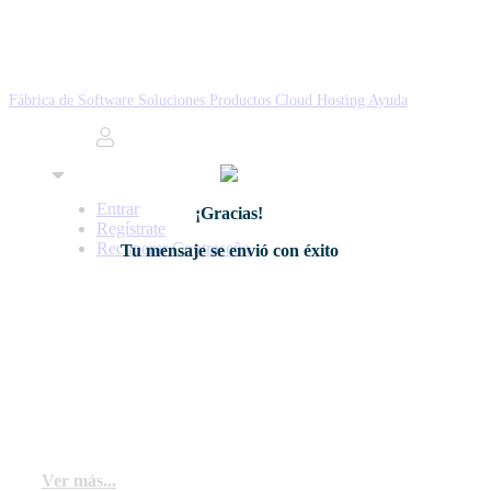
Fábrica de Software
Soluciones
Productos
Cloud Hosting
Ayuda
Entrar
¡Gracias!
Regístrate
Recuperar Contraseña
Tu mensaje se envió con éxito
Fábrica de Software
Desarrollamos software a medida con un equipo
experto, ayudando a empresas a crecer e innovar.
Nuestras soluciones ofrecen eficacia y
rentabilidad.
Ver más...